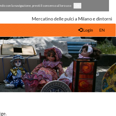
uendo con la navigazione, presti il consenso al loro uso
Ok
Mercatino delle pulci a Milano e dintorni
Login
EN
lge.