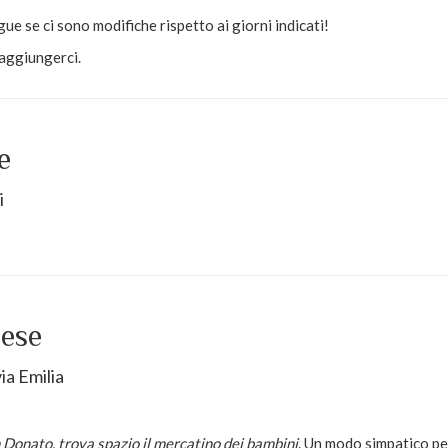
e se ci sono modifiche rispetto ai giorni indicati!
aggiungerci.
e
i
ese
ia Emilia
Donato, trova spazio il mercatino dei bambini
. Un modo simpatico per