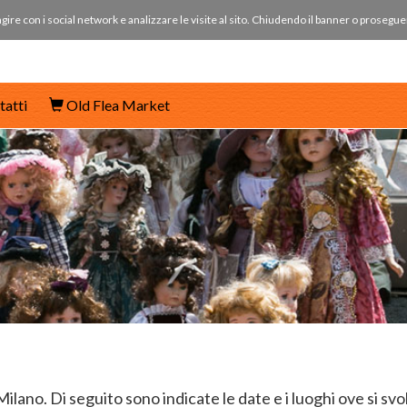
ragire con i social network e analizzare le visite al sito. Chiudendo il banner o proseg
tatti
Old Flea Market
 Milano. Di seguito sono indicate le date e i luoghi ove si svo