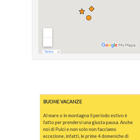
BUONE VACANZE
Al mare o in montagna il periodo estivo è
fatto per prendersi una giusta pausa. Anche
noi di Pulci e non solo non facciamo
eccezione, infatti, le prime 4 domeniche di