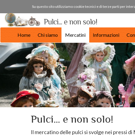
Su questo sito utilizziamo cookie tecnici e di terze parti per inte
Pulci... e non solo!
Home
Chi siamo
Mercatini
Informazioni
Con
Pulci... e non solo!
Il mercatino delle pulci si svolge nei pressi di